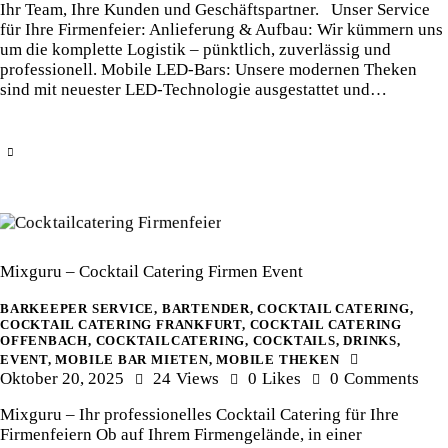
Ihr Team, Ihre Kunden und Geschäftspartner. Unser Service
für Ihre Firmenfeier: Anlieferung & Aufbau: Wir kümmern uns
um die komplette Logistik – pünktlich, zuverlässig und
professionell. Mobile LED-Bars: Unsere modernen Theken
sind mit neuester LED-Technologie ausgestattet und…
Mixguru – Cocktail Catering Firmen Event
BARKEEPER SERVICE
,
BARTENDER
,
COCKTAIL CATERING
,
COCKTAIL CATERING FRANKFURT
,
COCKTAIL CATERING
OFFENBACH
,
COCKTAILCATERING
,
COCKTAILS
,
DRINKS
,
EVENT
,
MOBILE BAR MIETEN
,
MOBILE THEKEN
Oktober 20, 2025
24
Views
0
Likes
0
Comments
Mixguru – Ihr professionelles Cocktail Catering für Ihre
Firmenfeiern Ob auf Ihrem Firmengelände, in einer