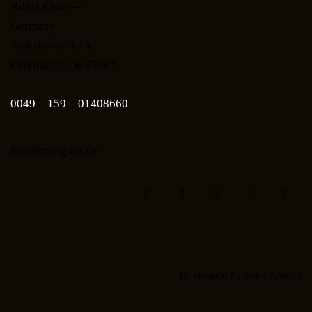
Riffat Khan —
Germany
Parkstrasse 35 A,
Offenbach, De 63067
0049 – 159 – 01408660
info@mixguru.de
Developed by
Sami Ahmed