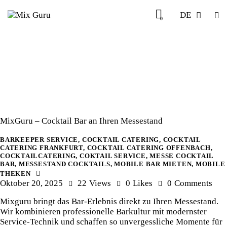
DE
EN
0
MixGuru – Cocktail Bar an Ihren Messestand
BARKEEPER SERVICE
,
COCKTAIL CATERING
,
COCKTAIL
CATERING FRANKFURT
,
COCKTAIL CATERING OFFENBACH
,
COCKTAILCATERING
,
COKTAIL SERVICE
,
MESSE COCKTAIL
BAR
,
MESSESTAND COCKTAILS
,
MOBILE BAR MIETEN
,
MOBILE
THEKEN
Oktober 20, 2025
22
Views
0
Likes
0
Comments
Mixguru bringt das Bar-Erlebnis direkt zu Ihren Messestand.
Wir kombinieren professionelle Barkultur mit modernster
Service-Technik und schaffen so unvergessliche Momente für