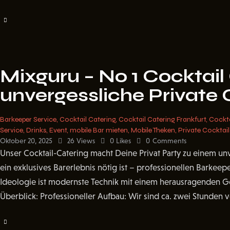
Mixguru – No 1 Cocktail 
unvergessliche Private 
Barkeeper Service
,
Cocktail Catering
,
Cocktail Catering Frankfurt
,
Cockta
Service
,
Drinks
,
Event
,
mobile Bar mieten
,
Mobile Theken
,
Private Cocktail
Oktober 20, 2025
26
Views
0
Likes
0
Comments
Unser Cocktail-Catering macht Deine Privat Party zu einem unve
ein exklusives Barerlebnis nötig ist – professionellen Barkeep
Ideologie ist modernste Technik mit einem herausragenden G
Überblick: Professioneller Aufbau: Wir sind ca. zwei Stunden