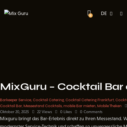
DE
EN
0
MixGuru – Cocktail Bar
Barkeeper Service
,
Cocktail Catering
,
Cocktail Catering Frankfurt
,
Cockta
Cocktail Bar
,
Messestand Cocktails
,
mobile Bar mieten
,
Mobile Theken
Oktober 20, 2025
22
Views
0
Likes
0
Comments
Mixguru bringt das Bar-Erlebnis direkt zu Ihren Messestand. W
modernster Service-Technik und schaffen so unvergessliche 